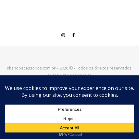
sbshopacessorios.com.br – 2026 © - Todos os direitos reservados.
CNPJ:51.071.046/0001-32
Trabalhamos todos os dias para deixar a "S&BSHOP" mais perto
de você!
|
Tema Bard por
WP Royal
.
VOLTAR PARA O TOPO