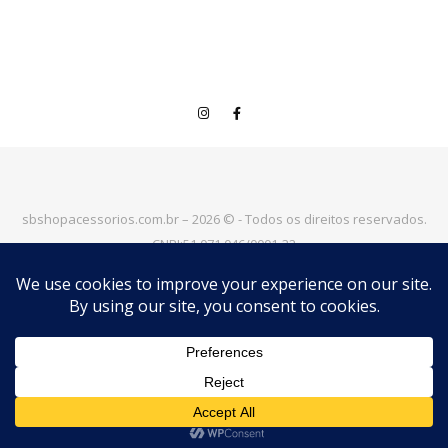
sbshopacessorios.com.br – 2026 © - Todos os direitos reservados.
CNPJ:51.071.046/0001-32
Trabalhamos todos os dias para deixar a "S&BSHOP" mais perto
de você!
|
Tema Bard por
WP Royal
.
VOLTAR PARA O TOPO