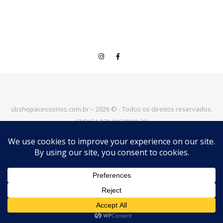
sbshopacessorios.com.br – 2026 © - Todos os direitos reservados.
CNPJ:51.071.046/0001-32
Trabalhamos todos os dias para deixar a "S&BSHOP" mais perto
de você!
|
Tema Bard por
WP Royal
.
VOLTAR PARA O TOPO