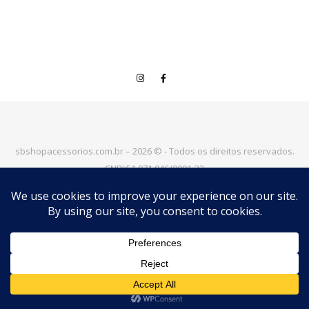
sbshopacessorios.com.br – 2026 © - Todos os direitos reservados.
CNPJ:51.071.046/0001-32
Trabalhamos todos os dias para deixar a "S&BSHOP" mais perto
de você!
|
Tema Bard por
WP Royal
.
VOLTAR PARA O TOPO