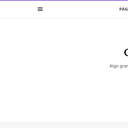
PÁG
G
Algo gra