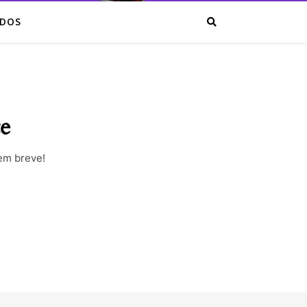
IDOS
te
em breve!