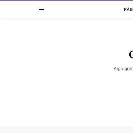
PÁG
G
Algo gra