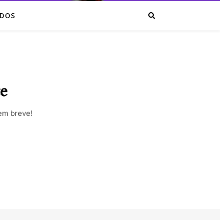
IDOS
te
em breve!